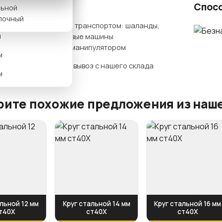
ты доставки
Спос
льной
м
лочный
Нашим транспортом: шаланды,
м
бортовые машины
гидроманипулятором
м
Самовывоз с нашего склада
м
ите похожие предложения из наше
льной 12 мм
Круг стальной 14 мм
Круг стальной 16 мм
т40Х
ст40Х
ст40Х