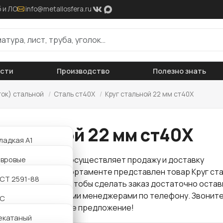
 и ЛО
info@metallosfera.ru
ости
Производство
Полезно знать
ток) стальной
/
Сталь ст40Х
/
Круг стальной 22 мм ст40Х
 стальной 22 мм ст40Х
ладкая А1
ифленая А3
авровые
 "Металлосфера" осуществляет продажу и доставку
проката
. В нашем сортаменте представлен товар Круг ст
АТ800
утавровые
СТ 2591-88
 по оптовой цене. Чтобы сделать заказ достаточно остав
ли связаться с нашими менеджерами по телефону. Звоните
утавровые
2С
для Вас интересное предложение!
утавровые
екатаный