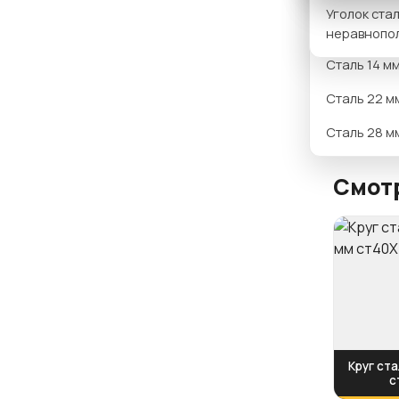
Вариан
Уголок ста
Сталь 12 м
неравнопо
Сталь 14 м
Сталь 22 м
Сталь 28 м
Смотр
Круг ста
с