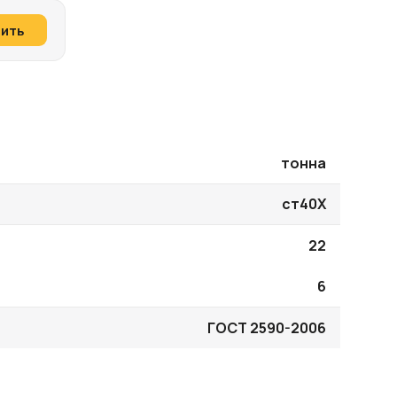
пить
тонна
ст40Х
22
6
ГОСТ 2590-2006