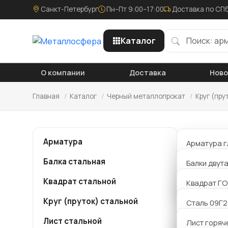
Санкт-Петербург
Пн–Пт 9:00–17:00
Доставка по СПб
Каталог
О компании
Доставка
Нов
Главная
/
Каталог
/
Черный металлопрокат
/
Круг (пру
Круг
Арматура
Арматура г
Балка стальная
Арматура р
Балки двут
Компания
металло
Квадрат стальной
Арматура 
Балки Б дв
Квадрат ГО
мм ст40Х
заявку и
Круг (пруток) стальной
Балки К дв
Сталь 09Г
сделаем 
Лист стальной
Балки Ш дв
Сталь 20
Лист горяч