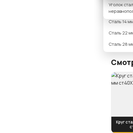
Вариан
Уголок ста
Сталь 12 м
неравнопо
Сталь 14 м
Сталь 22 м
Сталь 28 м
Смотр
Круг ста
с