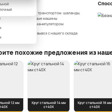
ты доставки
Спос
льной
м
лочный
Нашим транспортом: шаланды,
м
бортовые машины
гидроманипулятором
м
Самовывоз с нашего склада
м
ите похожие предложения из наше
льной 12 мм
Круг стальной 14 мм
Круг стальной 16 мм
т40Х
ст40Х
ст40Х