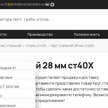
 и ЛО
info@metallosfera.ru
ости
Производство
Полезно знать
ток) стальной
/
Сталь ст40Х
/
Круг стальной 28 мм ст40Х
 стальной 28 мм ст40Х
ладкая А1
ифленая А3
авровые
 "Металлосфера" осуществляет продажу и доставку
проката
. В нашем сортаменте представлен товар Круг ст
АТ800
утавровые
СТ 2591-88
 по оптовой цене. Чтобы сделать заказ достаточно остав
ли связаться с нашими менеджерами по телефону. Звоните
утавровые
2С
для Вас интересное предложение!
утавровые
екатаный