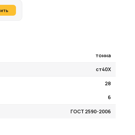
пить
тонна
ст40Х
28
6
ГОСТ 2590-2006