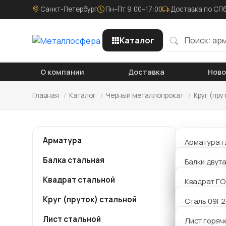
Санкт-Петербург
Пн–Пт 9:00–17:00
Доставка по СПб
Каталог
О компании
Доставка
Нов
Главная
/
Каталог
/
Черный металлопрокат
/
Круг (пру
Круг
Арматура
Арматура г
Балка стальная
Арматура р
Балки двут
Компания
металло
Квадрат стальной
Арматура 
Балки Б дв
Квадрат ГО
мм ст40Х
заявку и
Круг (пруток) стальной
Балки К дв
Сталь 09Г
сделаем 
Лист стальной
Балки Ш дв
Сталь 20
Лист горяч