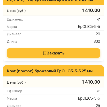
1 410.00
кг
БрОЦС5-5-5
20
800
Заказать
Круг (пруток) бронзовый БрОЦС5-5-5 25 мм
1 410.00
кг
БрОЦС5-5-5
25