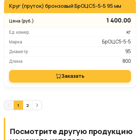
Круг (пруток) бронзовый БрОЦС5-5-5 95 мм
1 400.00
кг
БрОЦС5-5-5
95
800
Заказать
1
2
Посмотрите другую продукцию