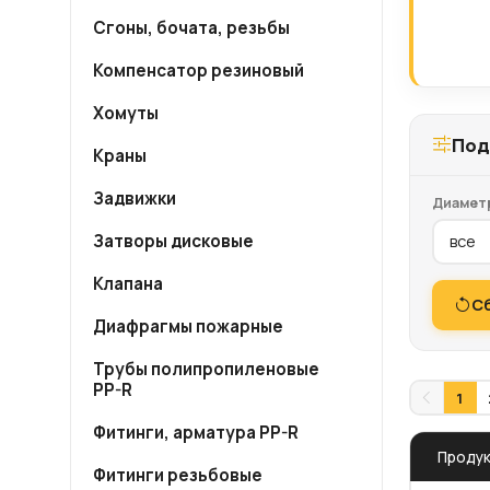
Сгоны, бочата, резьбы
Компенсатор резиновый
Хомуты
Под
Краны
Задвижки
Диамет
Затворы дисковые
Клапана
С
Диафрагмы пожарные
Трубы полипропиленовые
PP-R
1
Фитинги, арматура PP-R
Проду
Фитинги резьбовые