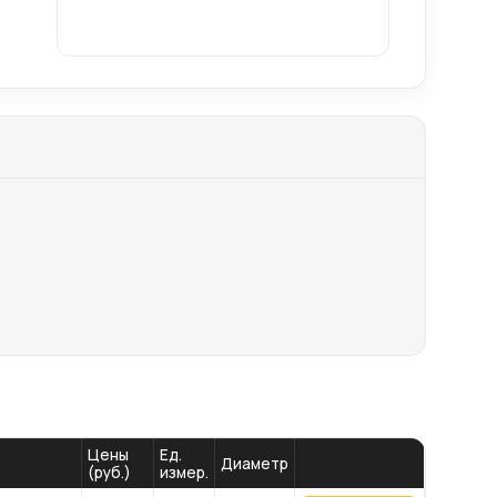
Цены
Ед.
Диаметр
(руб.)
измер.