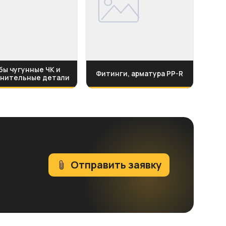
бы чугунные ЧК и
Фитинги, арматура PP-R
нительные детали
Отправить заявку