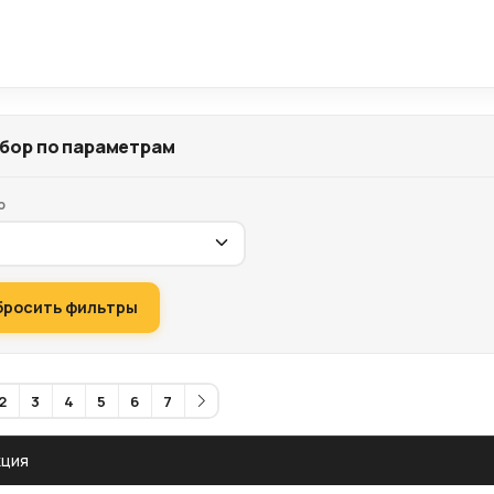
бор по параметрам
р
бросить фильтры
2
3
4
5
6
7
кция