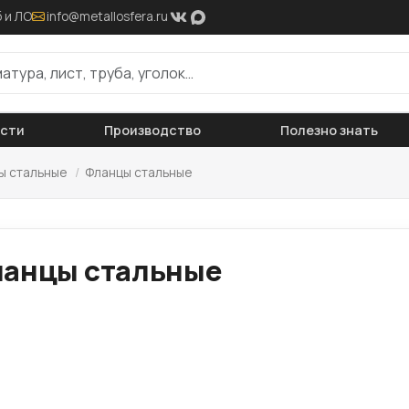
 и ЛО
info@metallosfera.ru
ости
Производство
Полезно знать
ы стальные
/
Фланцы стальные
анцы стальные