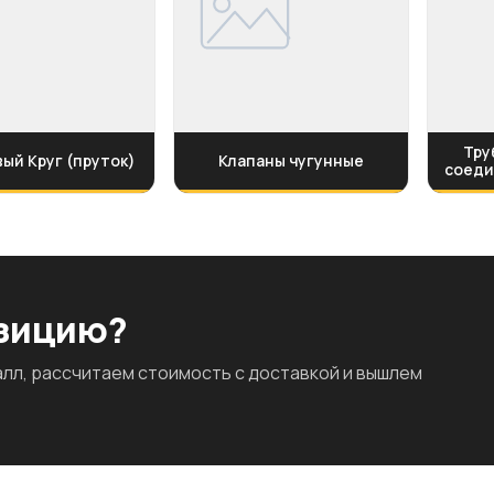
Тру
ый Круг (пруток)
Клапаны чугунные
соеди
озицию?
л, рассчитаем стоимость с доставкой и вышлем