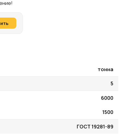
ение!
пить
тонна
5
6000
1500
ГОСТ 19281-89