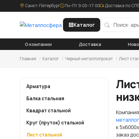
Санкт-Петербург
Пн–Пт 9:00–17:00
Доставка по СПб
Каталог
О компании
Доставка
Нов
Главная
/
Каталог
/
Черный металлопрокат
/
Лист ста
Лис
Арматура
низ
Балка стальная
Квадрат стальной
Компания
металло
Круг (пруток) стальной
к 5х6000
заказ до
Лист стальной