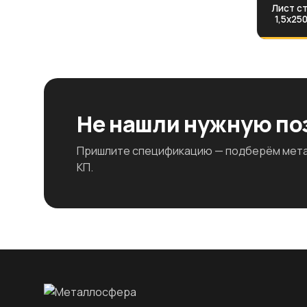
Лист ст
1,5х25
Не нашли нужную п
Пришлите спецификацию — подберём метал
КП.