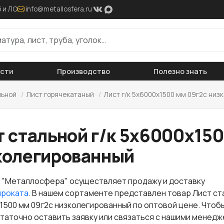
 и ЛО
info@metallosfera.ru
ости
Производство
Полезно знать
льной
/
Лист горячекатаный
/
Лист г/к 5х6000х1500 мм 09г2с низ
т стальной г/к 5х6000х150
колегированный
 "Металлосфера" осуществляет продажу и доставку
проката
. В нашем сортаменте представлен товар Лист ст
х1500 мм 09г2с низколегированный по оптовой цене. Чтоб
статочно оставить заявку или связаться с нашими менед