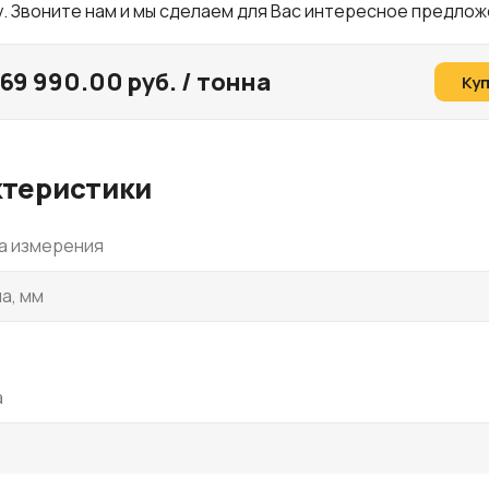
. Звоните нам и мы сделаем для Вас интересное предлож
69 990.00 руб. / тонна
Ку
ктеристики
а измерения
а, мм
а