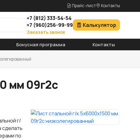
Прайс-лист
Контакты
+7
(812)
333-54-54
+7
(960)
256-99-99
Калькулятор
Заказать звонок
Бонусная программа
Контакты
колегированный
0 мм 09г2с
альной г/
ы сделать
жерами по