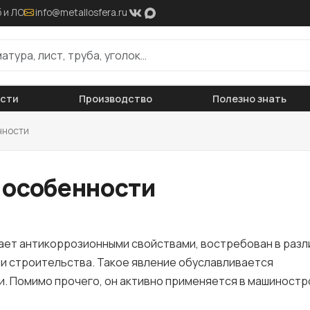
 и ЛО
info@metallosfera.ru
ости
Производство
Полезно знать
нности
о особенности
ает антикоррозионными свойствами, востребован в разл
ти строительства. Такое явление обуславливается
. Помимо прочего, он активно применяется в машиностр