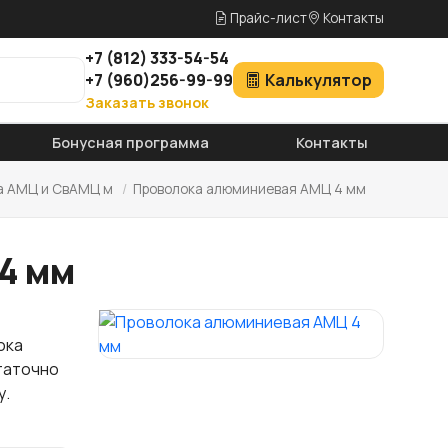
Прайс-лист
Контакты
+7
(812)
333-54-54
+7
(960)
256-99-99
Калькулятор
Заказать звонок
Бонусная программа
Контакты
а АМЦ и СвАМЦ м
/
Проволока алюминиевая АМЦ 4 мм
4 мм
ока
таточно
у.