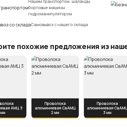
Нашим транспортом: шаланды,
бортовые машины
гидроманипулятором
Самовывоз с нашего склада
ите похожие предложения из наше
волока
Проволока
Проволока
евая АМЦ 3
алюминиевая СвАМЦ
алюминиевая СвАМ
мм
2 мм
3 мм