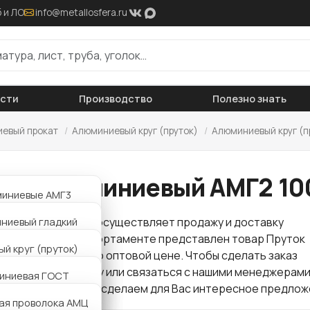
 и ЛО
info@metallosfera.ru
ости
Производство
Полезно знать
евый прокат
/
Алюминиевый круг (пруток)
/
Алюминиевый круг (п
ток алюминиевый АМГ2 10
миниевые АМГ3
миниевые АМГ6Б
ниевый гладкий
 "Металлосфера" осуществляет продажу и доставку
проката
. В нашем сортаменте представлен товар Пруток
миниевые АМЦ
иниевый рифленый
й круг (пруток)
вый АМГ2 100 мм по оптовой цене. Чтобы сделать заказ
но оставить заявку или связаться с нашими менеджерами
миниевая АМГ6
5 мм
иниевая ГОСТ
. Звоните нам и мы сделаем для Вас интересное предлож
й круг (пруток)
мм
ая проволока АМЦ