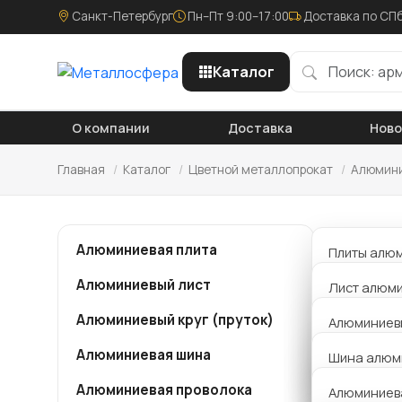
Санкт-Петербург
Пн–Пт 9:00–17:00
Доставка по СПб
Каталог
О компании
Доставка
Нов
Главная
/
Каталог
/
Цветной металлопрокат
/
Алюмини
Пру
Алюминиевая плита
Плиты алю
Алюминиевый лист
Плиты алю
Лист алюми
Компания
металло
Алюминиевый круг (пруток)
Плиты алю
Лист алюм
Алюминиевы
алюминие
АД1
достаточ
Алюминиевая шина
Плита алю
Толщина 0,
Шина алюм
телефону
Алюминиевы
15176-89
Алюминиевая проволока
Толщина 1 
Алюминиев
АМГ5