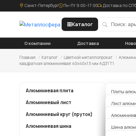
Санкт-Петербург
Пн–Пт 9:00–17:00
Доставка по СПб
Каталог
О компании
Доставка
Нов
Главная
/
Каталог
/
Цветной металлопрокат
/
Алюмини
квадратная алюминиевая 40х40х1.5 мм АД31Т1
Тру
Алюминиевая плита
Плиты алю
АД3
Алюминиевый лист
Плиты алю
Лист алюми
Алюминиевый круг (пруток)
Плиты алю
Лист алюм
Алюминиевы
Компания
АД1
металло
Алюминиевая шина
Плита алю
Толщина 0,
Шина алюм
квадратн
Алюминиевы
15176-89