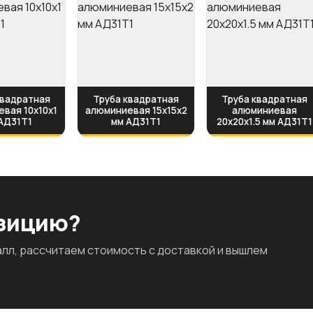
квадратная
Труба квадратная
Труба квадратная
вая 10х10х1
алюминиевая 15х15х2
алюминиевая
АД31Т1
мм АД31Т1
20х20х1.5 мм АД31Т1
озицию?
л, рассчитаем стоимость с доставкой и вышлем