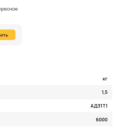
и
тересное
пить
кг
1,5
АД31Т1
6000