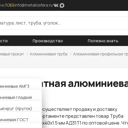
 и ЛО
info@metallosfera.ru
ости
Производство
Полезно знать
евый прокат
/
Алюминиевая труба
/
Алюминиевая профильная тр
ба квадратная алюминиева
миниевые АМГ3
1Т1
миниевые АМГ6Б
ниевый гладкий
миниевые АМЦ
иниевый рифленый
й круг (пруток)
 "Металлосфера" осуществляет продажу и доставку
проката
. В нашем сортаменте представлен товар Труба
миниевая АМГ6
5 мм
иниевая ГОСТ
ая алюминиевая 40х40х1.5 мм АД31Т1 по оптовой цене. Ч
й круг (пруток)