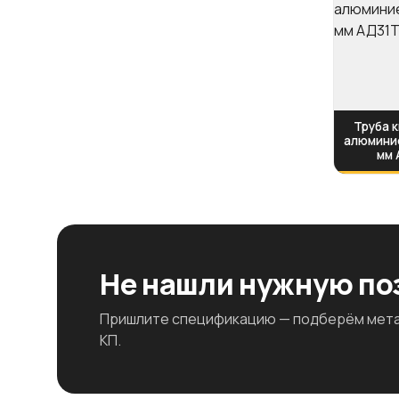
Труба 
алюминие
мм 
Не нашли нужную п
Пришлите спецификацию — подберём метал
КП.