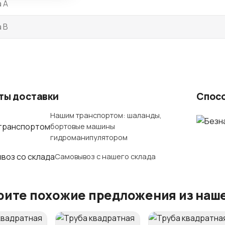
 A
 B
ты доставки
Спос
Нашим транспортом: шаланды,
бортовые машины
гидроманипулятором
Самовывоз с нашего склада
ите похожие предложения из наше