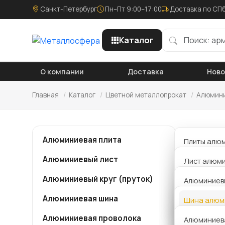
Санкт-Петербург
Пн–Пт 9:00–17:00
Доставка по СПб
Каталог
О компании
Доставка
Нов
Главная
/
Каталог
/
Цветной металлопрокат
/
Алюмини
Шин
Алюминиевая плита
Плиты алю
Алюминиевый лист
Плиты алю
Лист алюми
Компания
металло
Алюминиевый круг (пруток)
Плиты алю
Лист алюм
Алюминиевы
алюминие
АД1
достаточ
Алюминиевая шина
Плита алю
Толщина 0,
Шина алюм
телефону
Алюминиевы
15176-89
Алюминиевая проволока
Толщина 1 
Алюминиев
АМГ5