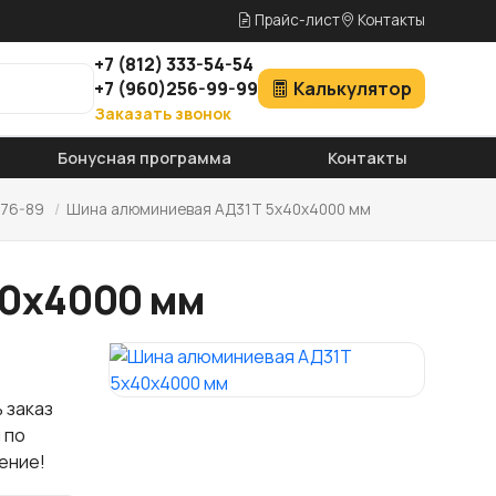
Прайс-лист
Контакты
+7
(812)
333-54-54
+7
(960)
256-99-99
Калькулятор
Заказать звонок
Бонусная программа
Контакты
176-89
/
Шина алюминиевая АД31Т 5х40х4000 мм
40х4000 мм
 заказ
 по
ение!