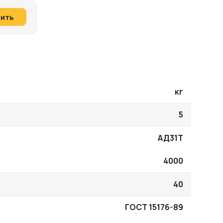
пить
кг
5
АД31Т
4000
40
ГОСТ 15176-89