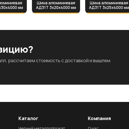
люминиевая
Шина алюминиевая
Шина алюминиевая
х30х4000 мм
АД31Т 3х20х4000 мм
АД31Т 3х25х4000 м
озицию?
л, рассчитаем стоимость с доставкой и вышлем
Каталог
Компания
Черный металлопрокат
О нас