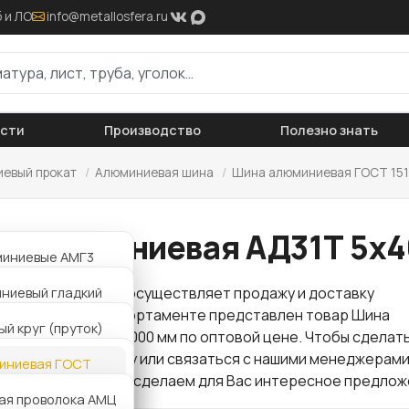
 и ЛО
info@metallosfera.ru
ости
Производство
Полезно знать
евый прокат
/
Алюминиевая шина
/
Шина алюминиевая ГОСТ 15
а алюминиевая АД31Т 5х
миниевые АМГ3
миниевые АМГ6Б
ниевый гладкий
 "Металлосфера" осуществляет продажу и доставку
проката
. В нашем сортаменте представлен товар Шина
миниевые АМЦ
иниевый рифленый
й круг (пруток)
вая АД31Т 5х40х4000 мм по оптовой цене. Чтобы сделать
но оставить заявку или связаться с нашими менеджерами
миниевая АМГ6
5 мм
иниевая ГОСТ
. Звоните нам и мы сделаем для Вас интересное предлож
й круг (пруток)
мм
ая проволока АМЦ