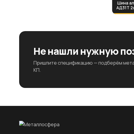
Шина а
АД31Т 2
Не нашли нужную п
Пришлите спецификацию — подберём метал
КП.