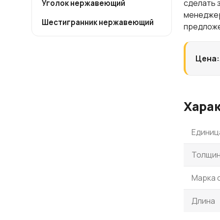
сделать 
Уголок нержавеющий
менеджер
Шестигранник нержавеющий
предлож
Цена:
Хара
Единиц
Толщин
Марка 
Длина