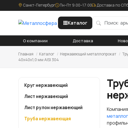
Санкт-Петербург
Пн–Пт 9:00–17:00
Доставка по СПб
Каталог
О компании
Доставка
Нов
Главная
/
Каталог
/
Нержавеющий металлопрокат
/
Тр
40х40х1,0 мм AISI 304
Труб
Круг нержавеющий
нер
Лист нержавеющий
Лист рулон нержавеющий
Компания
металло
Труба нержавеющая
профильна