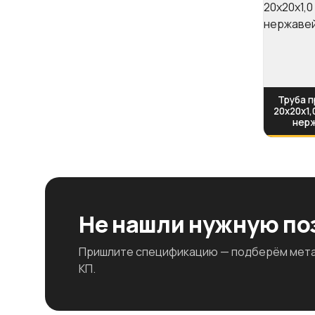
Труба 
20х20х1,
нер
Не нашли нужную п
Пришлите спецификацию — подберём метал
КП.