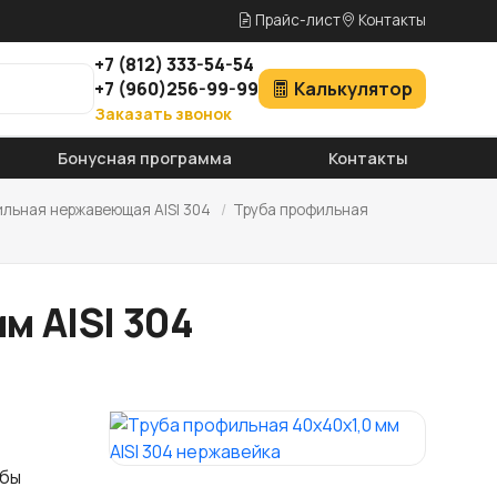
Прайс-лист
Контакты
+7
(812)
333-54-54
+7
(960)
256-99-99
Калькулятор
Заказать звонок
Бонусная программа
Контакты
ильная нержавеющая AISI 304
/
Труба профильная
м AISI 304
обы