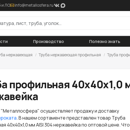
 и ЛО
info@metallosfera.ru
ости
Производство
Полезно знать
уба нержавеющая
/
Труба нержавеющая профильная
/
Труба проф
а профильная 40х40х1,0 м
жавейка
 "Металлосфера" осуществляет продажу и доставку
проката
. В нашем сортаменте представлен товар Труба
я 40х40х1,0 мм AISI 304 нержавейка по оптовой цене. Чт