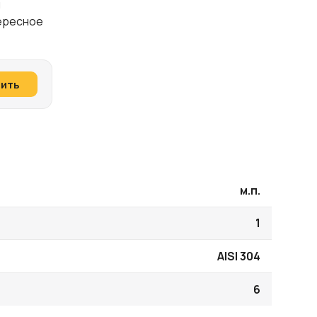
и
тересное
пить
м.п.
1
AISI 304
6