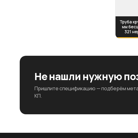
Труба кр
мм бесш
321 н
Не нашли нужную п
Пришлите спецификацию — подберём метал
КП.