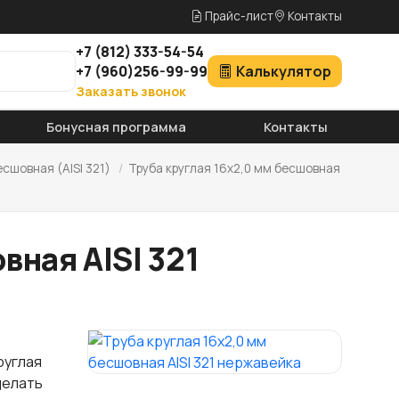
Прайс-лист
Контакты
+7
(812)
333-54-54
+7
(960)
256-99-99
Калькулятор
Заказать звонок
Бонусная программа
Контакты
есшовная (AISI 321)
/
Труба круглая 16х2,0 мм бесшовная
вная AISI 321
руглая
делать