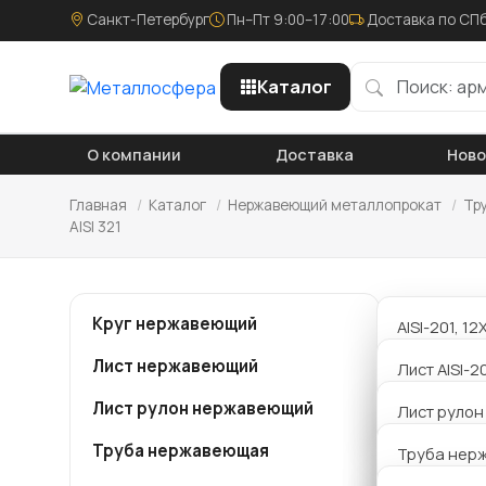
Санкт-Петербург
Пн–Пт 9:00–17:00
Доставка по СПб
Каталог
О компании
Доставка
Нов
Главная
/
Каталог
/
Нержавеющий металлопрокат
/
Тр
AISI 321
Труб
Круг нержавеющий
AISI-201, 1
нер
калиброва
Лист нержавеющий
Лист AISI-2
AISI-304,08
Лист рулон нержавеющий
Лист AISI 4
Лист руло
Компания
калиброва
металло
Труба нержавеющая
Лист AISI 4
Труба нер
AISI-321, 1
16х2,0 мм
профильна
калиброва