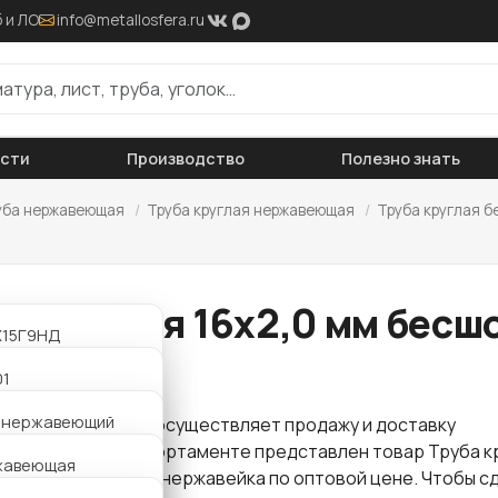
 и ЛО
info@metallosfera.ru
ости
Производство
Полезно знать
уба нержавеющая
/
Труба круглая нержавеющая
/
Труба круглая б
а круглая 16х2,0 мм бесшо
2Х15Г9НД
жавейка
нный
01
Х18Н10
30 (08Х17)
н нержавеющий
 "Металлосфера" осуществляет продажу и доставку
нный
проката
. В нашем сортаменте представлен товар Труба к
09/409L
жавеющая
2Х18Н10Т
 бесшовная AISI 321 нержавейка по оптовой цене. Чтобы с
я
нный