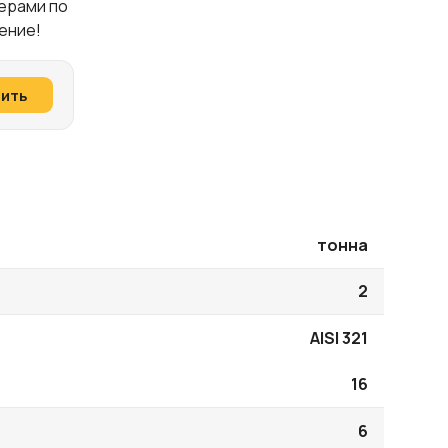
жерами по
ение!
пить
тонна
2
AISI 321
16
6