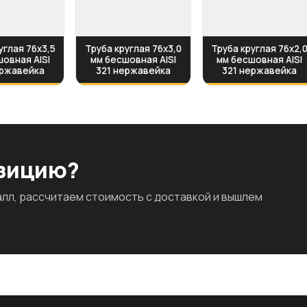
углая 76х3,5
Труба круглая 76х3,0
Труба круглая 76х2,
овная AISI
мм бесшовная AISI
мм бесшовная AISI
ержавейка
321 нержавейка
321 нержавейка
озицию?
л, рассчитаем стоимость с доставкой и вышлем