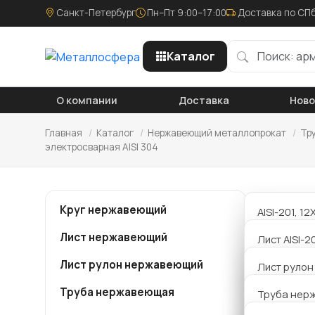
Санкт-Петербург
Пн–Пт 9:00–17:00
Доставка по СПб
Каталог
О компании
Доставка
Нов
Главная
/
Каталог
/
Нержавеющий металлопрокат
/
Тр
электросварная AISI 304
Труб
Круг нержавеющий
AISI-201, 1
нер
калиброва
Лист нержавеющий
Лист AISI-2
AISI-304,08
Лист рулон нержавеющий
Лист AISI 4
Лист руло
Компания
калиброва
металло
Труба нержавеющая
Лист AISI 4
Труба нер
AISI-321, 1
273х4,0 
профильна
калиброва