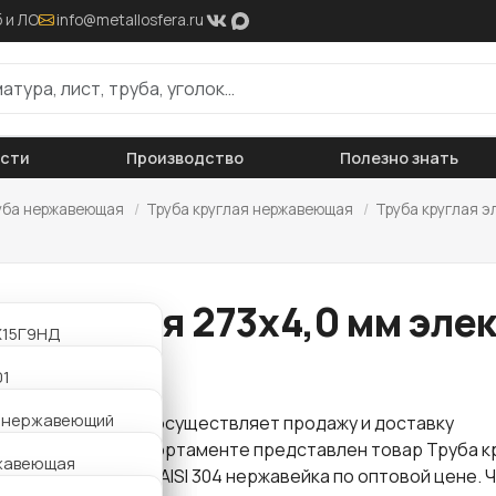
 и ЛО
info@metallosfera.ru
ости
Производство
Полезно знать
уба нержавеющая
/
Труба круглая нержавеющая
/
Труба круглая э
а круглая 273х4,0 мм эле
2Х15Г9НД
жавейка
нный
01
Х18Н10
30 (08Х17)
н нержавеющий
 "Металлосфера" осуществляет продажу и доставку
нный
проката
. В нашем сортаменте представлен товар Труба к
09/409L
жавеющая
2Х18Н10Т
мм электросварная AISI 304 нержавейка по оптовой цене. 
я
нный