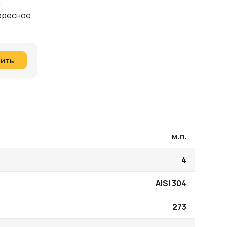
и
тересное
пить
м.п.
4
AISI 304
273