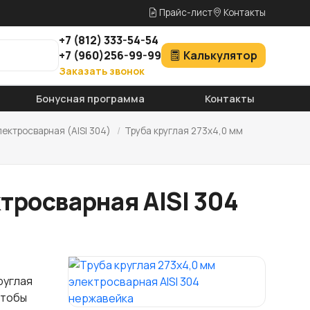
Прайс-лист
Контакты
+7
(812)
333-54-54
+7
(960)
256-99-99
Калькулятор
Заказать звонок
Бонусная программа
Контакты
лектросварная (AISI 304)
/
Труба круглая 273х4,0 мм
ктросварная AISI 304
руглая
Чтобы