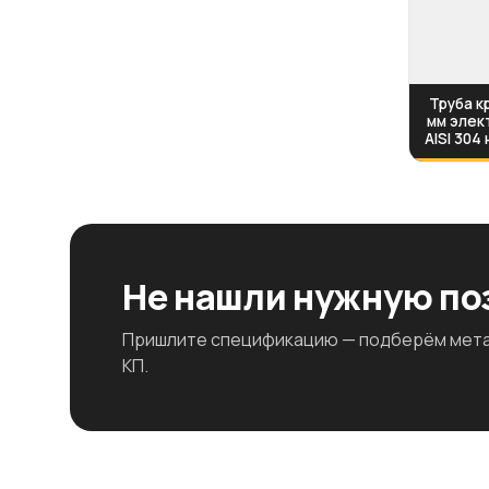
Труба кр
мм элек
AISI 304
Не нашли нужную п
Пришлите спецификацию — подберём метал
КП.