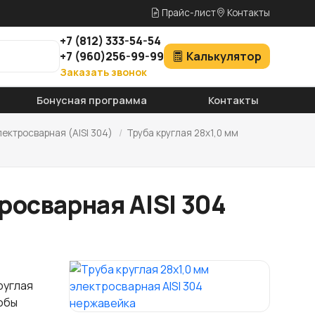
Прайс-лист
Контакты
+7
(812)
333-54-54
+7
(960)
256-99-99
Калькулятор
Заказать звонок
Бонусная программа
Контакты
лектросварная (AISI 304)
/
Труба круглая 28х1,0 мм
росварная AISI 304
руглая
тобы