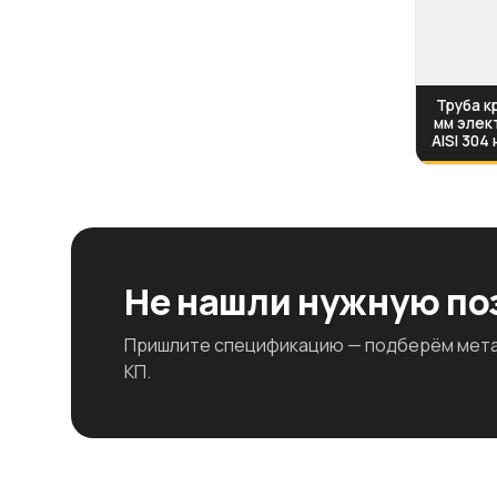
Труба кр
мм элек
AISI 304
Не нашли нужную п
Пришлите спецификацию — подберём метал
КП.