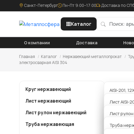
Санкт-Петербург
Пн–Пт 9:00–17:00
Доставка по СПб
Каталог
О компании
Доставка
Нов
Главная
/
Каталог
/
Нержавеющий металлопрокат
/
Тр
электросварная AISI 304
Труб
Круг нержавеющий
AISI-201, 1
нер
калиброва
Лист нержавеющий
Лист AISI-2
AISI-304,08
Лист рулон нержавеющий
Лист AISI 4
Лист руло
Компания
калиброва
металло
Труба нержавеющая
Лист AISI 4
Труба нер
AISI-321, 1
28х1,0 мм
профильна
калиброва