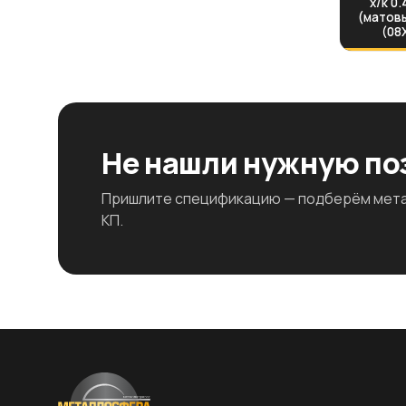
х/к 0
(матовы
(08
Не нашли нужную п
Пришлите спецификацию — подберём метал
КП.