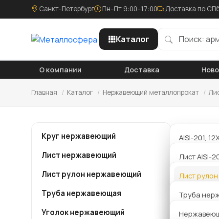
Санкт-Петербург
Пн–Пт 9:00–17:00
Доставка по СПб
Каталог
О компании
Доставка
Нов
Главная
/
Каталог
/
Нержавеющий металлопрокат
/
Ли
Лист
Круг нержавеющий
AISI-201, 1
калиброва
Лист нержавеющий
Лист AISI-2
Компания
AISI-304,08
металло
Лист рулон нержавеющий
Лист AISI 4
Лист руло
калиброва
нержавеющ
сделать 
Труба нержавеющая
Лист AISI 4
Труба нер
AISI-321, 1
менеджер
профильна
калиброва
Уголок нержавеющий
Лист AISI 3
Нержавеющи
предлож