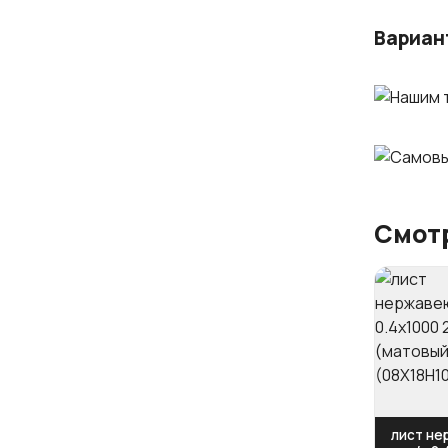
Вариан
Смотр
лист н