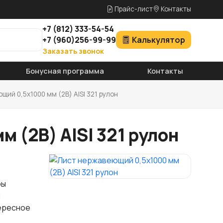
Прайс-лист
Контакты
+7
(812)
333-54-54
+7
(960)
256-99-99
Калькулятор
Заказать звонок
Бонусная программа
Контакты
щий 0,5х1000 мм (2B) AISI 321 рулон
 (2B) AISI 321 рулон
бы
и
тересное