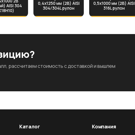
.4х1000 2B
0,4х1250 мм (2B) AISI
0,5х1000 мм (2B) AISI
й) AISI 304
304/304L рулон
316L рулон
Х18Н10)
озицию?
л, рассчитаем стоимость с доставкой и вышлем
Каталог
Компания