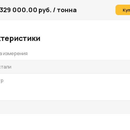
329 000.00 руб. / тонна
Ку
ктеристики
а измерения
стали
тр