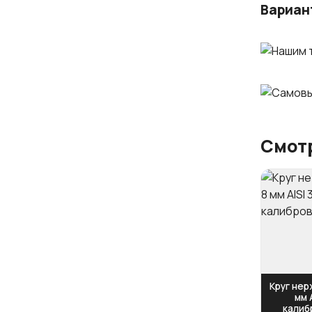
Вариан
Смотр
Круг не
мм 
калиб