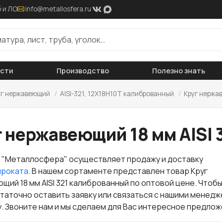
 и ЛО
info@metallosfera.ru
ости
Производство
Полезно знать
уг нержавеющий
/
AISI-321, 12Х18Н10Т калиброванный
/
Круг нержа
г нержавеющий 18 мм AISI
 "Металлосфера" осуществляет продажу и доставку
проката
. В нашем сортаменте представлен товар Круг
щий 18 мм AISI 321 калиброванный по оптовой цене. Чтоб
статочно оставить заявку или связаться с нашими менед
. Звоните нам и мы сделаем для Вас интересное предлож