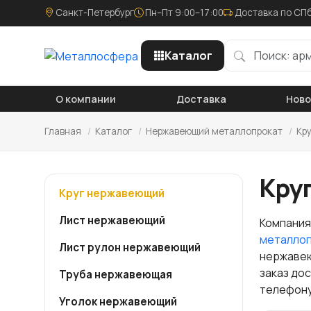
Санкт-Петербург
Пн–Пт 9:00–17:00
Доставка по СПб
Каталог
О компании
Доставка
Нов
Главная
/
Каталог
/
Нержавеющий металлопрокат
/
Кр
Кру
Круг нержавеющий
Лист нержавеющий
Компания
металло
Лист рулон нержавеющий
нержавею
заказ до
Труба нержавеющая
телефону
Уголок нержавеющий