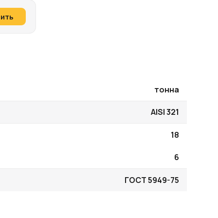
пить
тонна
AISI 321
18
6
ГОСТ 5949-75