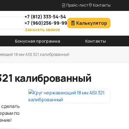
Прайс-лист
Контакты
+7
(812)
333-54-54
+7
(960)
256-99-99
Калькулятор
Заказать звонок
Бонусная программа
Контакты
веющий 18 мм AISI 321 калиброванный
 321 калиброванный
ы сделать
жерами по
ение!