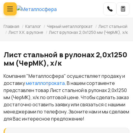
Главная
/
Каталог
/
Черный металлопрокат
/
Лист стальной
/
Лист Х.К. в рулоне
/
Лист в рулонах 2,0х1250 мм (ЧерМК), х/к
Лист стальной в рулонах 2,0х1250
мм (ЧерМК), х/к
Компания "Металлосфера" осуществляет продажу и
доставку
металлопроката
. В нашем сортаменте
представлен товар Лист стальной в рулонах 2,0х1250
мм (ЧерМК), х/к по оптовой цене. Чтобы сделать заказ
достаточно оставить заявку или связаться с нашими
менеджерами по телефону. Звоните нам и мы сделаем
для Вас интересное предложение!