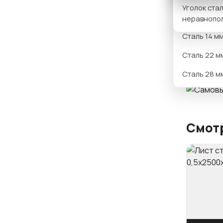
Уголок ста
Сталь 12 м
неравнопо
Вариан
Сталь 14 м
Сталь 22 м
Сталь 28 м
Смотр