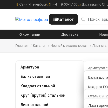
Санкт-Петербург
Пн–Пт 9:00–17:00
Доставка по СПб
Каталог
О компании
Доставка
Нов
Главная
/
Каталог
/
Черный металлопрокат
/
Лист ста
Лист
Арматура
Арматура г
Балка стальная
Арматура р
Балки двут
Компания
металло
Квадрат стальной
Арматура 
Балки Б дв
Квадрат ГО
к 1,2 мм 
достаточ
Круг (пруток) стальной
Балки К дв
Сталь 09Г
телефону
Лист стальной
Балки Ш дв
Сталь 20
Лист горяч