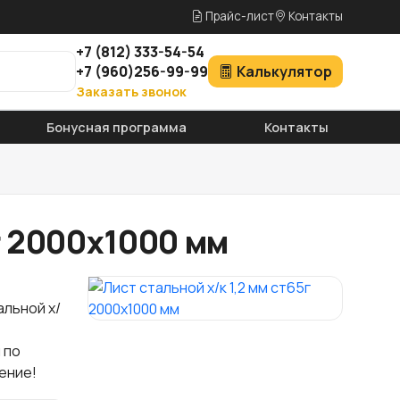
Прайс-лист
Контакты
+7
(812)
333-54-54
+7
(960)
256-99-99
Калькулятор
Заказать звонок
Бонусная программа
Контакты
5г 2000х1000 мм
альной х/
 по
ение!