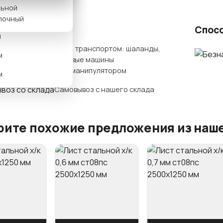
льной
м
лочный
ты доставки
Спос
м
Нашим транспортом: шаланды,
м
бортовые машины
гидроманипулятором
м
Самовывоз с нашего склада
ите похожие предложения из наше