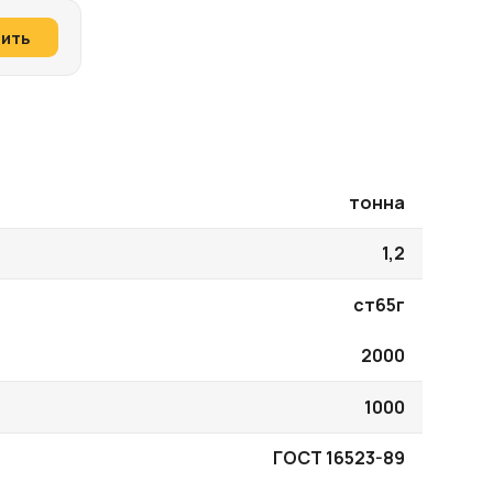
пить
тонна
1,2
ст65г
2000
1000
ГОСТ 16523-89