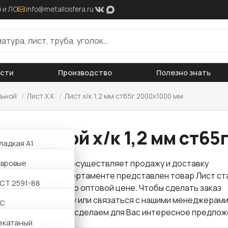
 и ЛО
info@metallosfera.ru
ости
Производство
Полезно знать
льной
/
Лист Х.К
/
Лист х/к 1,2 мм ст65г 2000х1000 мм
 стальной х/к 1,2 мм ст6
ладкая А1
ифленая А3
авровые
 "Металлосфера" осуществляет продажу и доставку
проката
. В нашем сортаменте представлен товар Лист ст
АТ800
утавровые
СТ 2591-88
ст65г 2000х1000 мм по оптовой цене. Чтобы сделать заказ
но оставить заявку или связаться с нашими менеджерами
утавровые
2С
. Звоните нам и мы сделаем для Вас интересное предлож
утавровые
екатаный