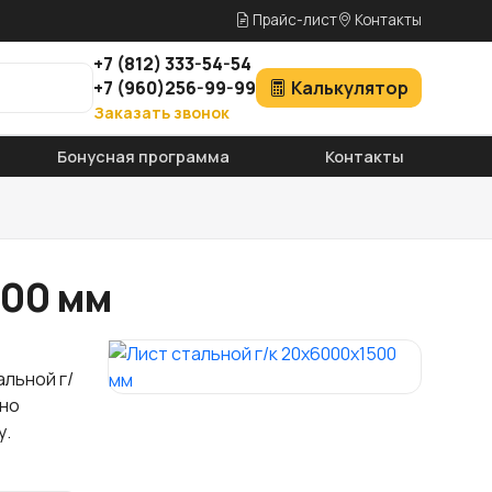
Прайс-лист
Контакты
+7
(812)
333-54-54
+7
(960)
256-99-99
Калькулятор
Заказать звонок
Бонусная программа
Контакты
500 мм
альной г/
чно
у.