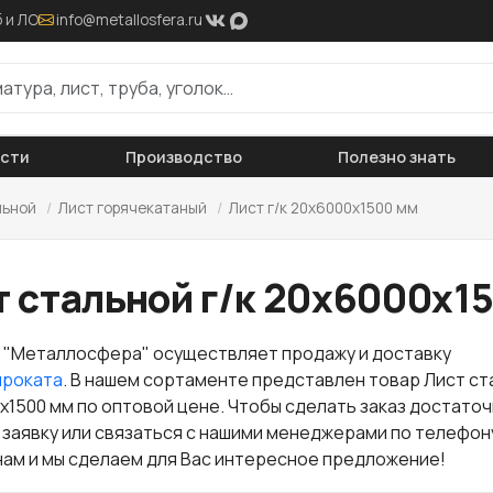
 и ЛО
info@metallosfera.ru
ости
Производство
Полезно знать
льной
/
Лист горячекатаный
/
Лист г/к 20х6000х1500 мм
т стальной г/к 20х6000х1
 "Металлосфера" осуществляет продажу и доставку
проката
. В нашем сортаменте представлен товар Лист ст
0х1500 мм по оптовой цене. Чтобы сделать заказ достато
 заявку или связаться с нашими менеджерами по телефон
нам и мы сделаем для Вас интересное предложение!