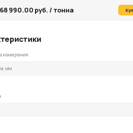
68 990.00 руб. / тонна
Ку
ктеристики
а измерения
а, мм
а