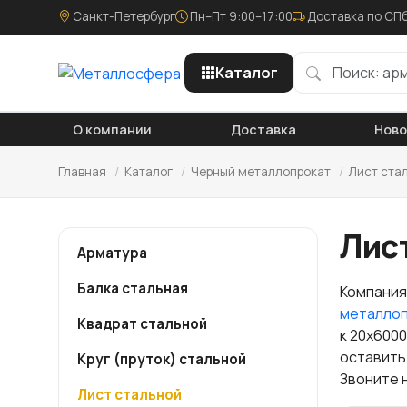
Санкт-Петербург
Пн–Пт 9:00–17:00
Доставка по СПб
Каталог
О компании
Доставка
Нов
Главная
/
Каталог
/
Черный металлопрокат
/
Лист ста
Лис
Арматура
Балка стальная
Компания
металло
Квадрат стальной
к 20х600
оставить
Круг (пруток) стальной
Звоните 
Лист стальной