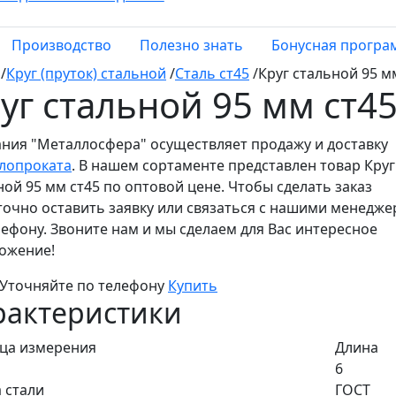
Производство
Полезно знать
Бонусная програ
/
Круг (пруток) стальной
/
Сталь ст45
/
Круг стальной 95 м
уг стальной 95 мм ст4
ния "Металлосфера" осуществляет продажу и доставку
лопроката
. В нашем сортаменте представлен товар Круг
ной 95 мм ст45 по оптовой цене. Чтобы сделать заказ
точно оставить заявку или связаться с нашими менедж
лефону. Звоните нам и мы сделаем для Вас интересное
ожение!
Уточняйте по телефону
Купить
рактеристики
ца измерения
Длина
6
 стали
ГОСТ