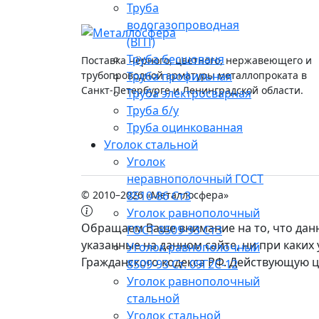
Труба
водогазопроводная
(ВГП)
Труба бесшованя
Поставка чёрного, цветного, нержавеющего и
Труба профильная
трубопроводной арматуры металлопроката в
Санкт-Петербурге и Ленинградской области.
Труба электросварная
Труба б/у
Труба оцинкованная
Уголок стальной
Уголок
неравнополочный ГОСТ
8510-86 Ст3
© 2010–2026 «Металлосфера»
Уголок равнополочный
Обращаем Ваше внимание на то, что дан
ГОСТ 8509-93 Ст3
указанные на данном сайте, ни при каки
Уголок равнополочный
Гражданского кодекса РФ. Действующую ц
8509-93 Ст. 09Г2С-12
Уголок равнополочный
стальной
Уголок стальной