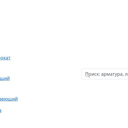
окат
ющий
авеющий
а