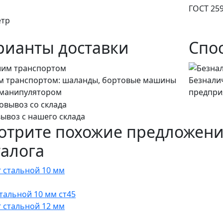
ГОСТ 259
етр
рианты доставки
Спо
 транспортом: шаланды, бортовые машины
Безнали
манипулятором
предпри
ывоз с нашего склада
отрите похожие предложени
талога
стальной 10 мм ст45