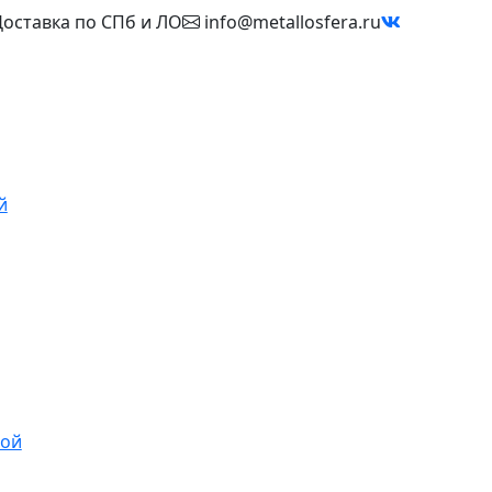
оставка по СПб и ЛО
info@metallosfera.ru
й
ной