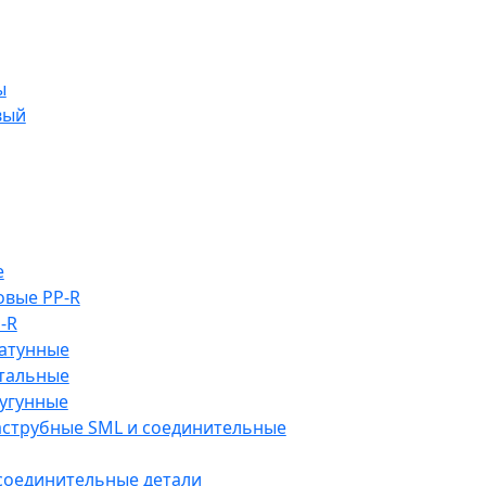
ы
вый
е
овые PP-R
-R
атунные
тальные
угунные
аструбные SML и соединительные
 соединительные детали