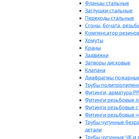
Фланцы стальные
Заглушки стальные
Переходы стальные
Сгоны, бочата, резьб
Компенсатор резино
Хомуты
Краны
Задвижки
Затворы дисковые
Клапана
Диафрагмы пожарны
Трубы полипропилен
Фитинги, арматура PP
Фитинги резьбовые л
Фитинги резьбовые с
Фитинги резьбовые ч
Трубы чугунные безр
детали
Трубы чугунные ЧК и