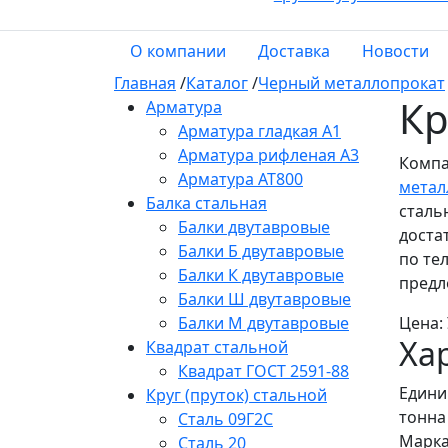
О компании
Доставка
Новости
Главная
/
Каталог
/
Черный металлопрокат
Кр
Арматура
Арматура гладкая А1
Арматура рифленая А3
Компа
Арматура АТ800
метал
Балка стальная
сталь
Балки двутавровые
доста
Балки Б двутавровые
по те
Балки К двутавровые
предл
Балки Ш двутавровые
Балки М двутавровые
Цена:
Ха
Квадрат стальной
Квадрат ГОСТ 2591-88
Едини
Круг (пруток) стальной
тонна
Сталь 09Г2С
Марка
Сталь 20