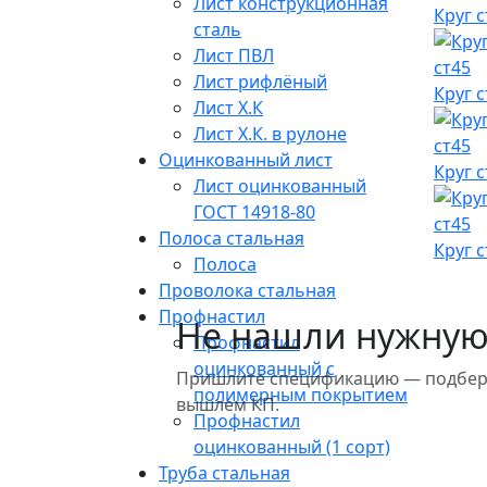
Лист конструкционная
Круг 
сталь
Лист ПВЛ
Лист рифлёный
Круг 
Лист Х.К
Лист Х.К. в рулоне
Оцинкованный лист
Круг 
Лист оцинкованный
ГОСТ 14918-80
Полоса стальная
Круг 
Полоса
Проволока стальная
Профнастил
Не нашли нужную
Профнастил
оцинкованный с
Пришлите спецификацию — подберём
полимерным покрытием
вышлем КП.
Профнастил
оцинкованный (1 сорт)
Труба стальная