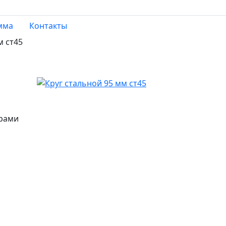
мма
Контакты
м ст45
5
ерами