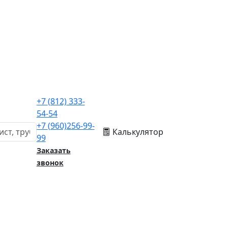
+7
(812)
333-
54-54
+7
(960)
256-99-
Калькулятор
99
Заказать
звонок