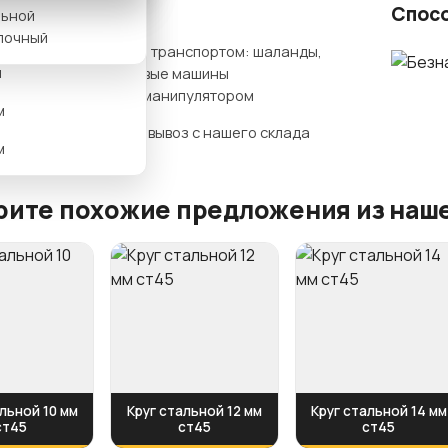
ты доставки
Спос
льной
м
лочный
Нашим транспортом: шаланды,
м
бортовые машины
гидроманипулятором
м
Самовывоз с нашего склада
м
ите похожие предложения из наше
льной 10 мм
Круг стальной 12 мм
Круг стальной 14 мм
ст45
ст45
ст45