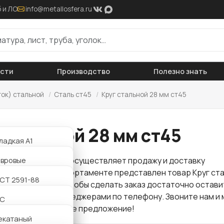
 и ЛО
info@metallosfera.ru
ости
Производство
Полезно знать
ток) стальной
/
Сталь ст45
/
Круг стальной 28 мм ст45
 стальной 28 мм ст45
ладкая А1
ифленая А3
авровые
 "Металлосфера" осуществляет продажу и доставку
проката
. В нашем сортаменте представлен товар Круг ст
АТ800
утавровые
СТ 2591-88
по оптовой цене. Чтобы сделать заказ достаточно остави
аться с нашими менеджерами по телефону. Звоните нам и 
утавровые
2С
для Вас интересное предложение!
утавровые
екатаный