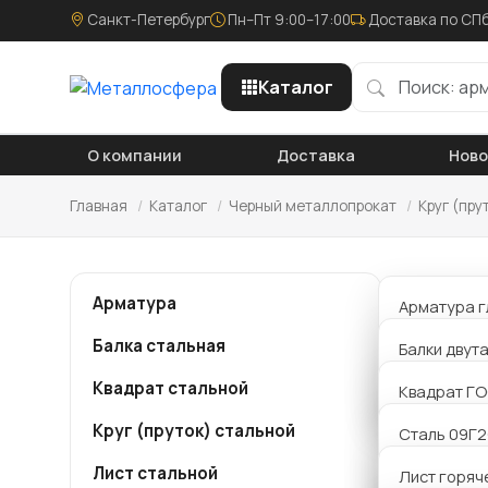
Санкт-Петербург
Пн–Пт 9:00–17:00
Доставка по СПб
Каталог
О компании
Доставка
Нов
Главная
/
Каталог
/
Черный металлопрокат
/
Круг (пру
Круг
Арматура
Арматура г
Балка стальная
Арматура р
Балки двут
Компания
металло
Квадрат стальной
Арматура 
Балки Б дв
Квадрат ГО
мм ст45 
или связ
Круг (пруток) стальной
Балки К дв
Сталь 09Г
сделаем 
Лист стальной
Балки Ш дв
Сталь 20
Лист горяч