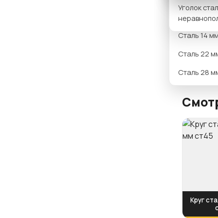
Вариан
Уголок ста
Сталь 12 м
неравнопо
Сталь 14 м
Сталь 22 м
Сталь 28 м
Смотр
Круг ста