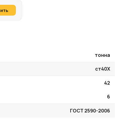
пить
тонна
ст40Х
42
6
ГОСТ 2590-2006