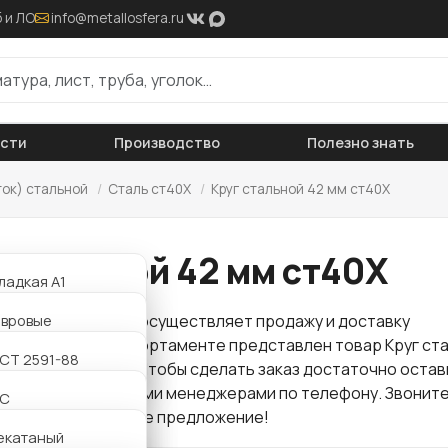
 и ЛО
info@metallosfera.ru
ости
Производство
Полезно знать
ток) стальной
/
Сталь ст40Х
/
Круг стальной 42 мм ст40Х
 стальной 42 мм ст40Х
ладкая А1
ифленая А3
авровые
 "Металлосфера" осуществляет продажу и доставку
проката
. В нашем сортаменте представлен товар Круг ст
АТ800
утавровые
СТ 2591-88
 по оптовой цене. Чтобы сделать заказ достаточно остав
ли связаться с нашими менеджерами по телефону. Звоните
утавровые
2С
для Вас интересное предложение!
утавровые
екатаный