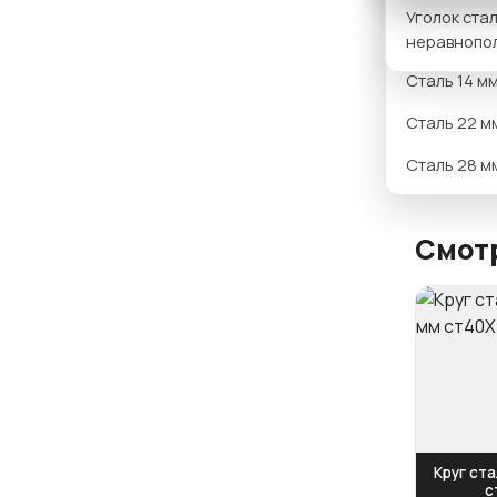
Вариан
Уголок ста
Сталь 12 м
неравнопо
Сталь 14 м
Сталь 22 м
Само
Сталь 28 м
Смотр
Круг ста
с