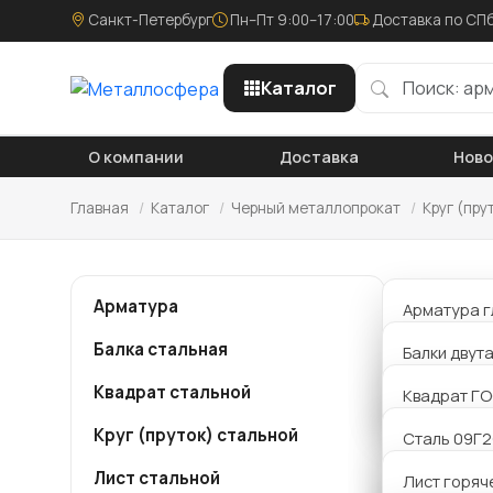
Санкт-Петербург
Пн–Пт 9:00–17:00
Доставка по СПб
Каталог
О компании
Доставка
Нов
Главная
/
Каталог
/
Черный металлопрокат
/
Круг (пру
Круг
Арматура
Арматура г
Балка стальная
Арматура р
Балки двут
Компания
металло
Квадрат стальной
Арматура 
Балки Б дв
Квадрат ГО
мм ст40Х
заявку и
Круг (пруток) стальной
Балки К дв
Сталь 09Г
сделаем 
Лист стальной
Балки Ш дв
Сталь 20
Лист горяч